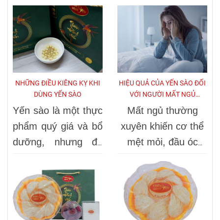
NHỮNG ĐIỀU KIÊNG KỴ KHI
HIỆU QUẢ CỦA YẾN SÀO ĐỐI
DÙNG YẾN SÀO
VỚI NGƯỜI MẤT NGỦ
THƯỜNG XUYÊN
Yến sào là một thực
Mất ngủ thường
phẩm quý giá và bổ
xuyên khiến cơ thể
dưỡng, nhưng để
mệt mỏi, đầu óc
phát huy tối đa công
căng thẳng, dễ bị
dụng và tránh tác
cáu gắt. Nhiều
dụng phụ, bạn cần
người đã tìm đến
lưu ý một số điều
Yến sào như một