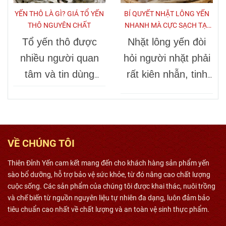
cả nhà. Ngoài ra,
do sau:
YẾN THÔ LÀ GÌ? GIÁ TỔ YẾN
BÍ QUYẾT NHẶT LÔNG YẾN
THÔ NGUYÊN CHẤT
NHANH MÀ CỰC SẠCH TẠI
giá yến thô thấp
NHÀ
Tổ yến thô được
Nhặt lông yến đòi
hơn yến tinh chế
nhiều người quan
hỏi người nhặt phải
nên chị em ưu tiên
tâm và tin dùng
rất kiên nhẫn, tinh
lựa chọn. Vì sao
vì 100% là yến thật,
mắt thì mới làm
yến thô rẻ hơn yến
không bị làm
sạch được lông và
tinh chế?
giả hoặc nếu có làm
tạp chất trong tổ
giả cũng dễ dàng
yến.
VỀ CHÚNG TÔI
nhận biết bằng mắt
Thiên Đỉnh Yến cam kết mang đến cho khách hàng sản phẩm yến
thường và giá
sào bổ dưỡng, hỗ trợ bảo vệ sức khỏe, từ đó nâng cao chất lượng
thường rẻ hơn yến
cuộc sống. Các sản phẩm của chúng tôi được khai thác, nuôi trồng
và chế biến từ nguồn nguyên liệu tự nhiên đa dạng, luôn đảm bảo
tinh chế.
tiêu chuẩn cao nhất về chất lượng và an toàn vệ sinh thực phẩm.