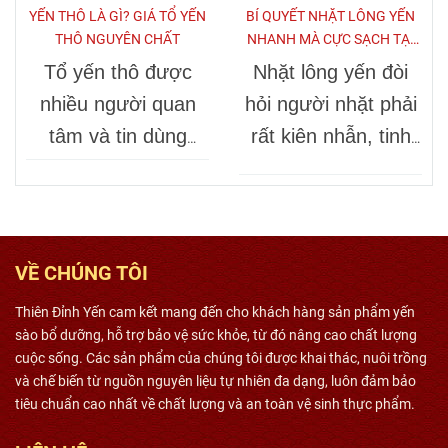
cả nhà. Ngoài ra,
do sau:
YẾN THÔ LÀ GÌ? GIÁ TỔ YẾN
BÍ QUYẾT NHẶT LÔNG YẾN
THÔ NGUYÊN CHẤT
NHANH MÀ CỰC SẠCH TẠI
giá yến thô thấp
NHÀ
Tổ yến thô được
Nhặt lông yến đòi
hơn yến tinh chế
nhiều người quan
hỏi người nhặt phải
nên chị em ưu tiên
tâm và tin dùng
rất kiên nhẫn, tinh
lựa chọn. Vì sao
vì 100% là yến thật,
mắt thì mới làm
yến thô rẻ hơn yến
không bị làm
sạch được lông và
tinh chế?
giả hoặc nếu có làm
tạp chất trong tổ
giả cũng dễ dàng
yến.
VỀ CHÚNG TÔI
nhận biết bằng mắt
Thiên Đỉnh Yến cam kết mang đến cho khách hàng sản phẩm yến
thường và giá
sào bổ dưỡng, hỗ trợ bảo vệ sức khỏe, từ đó nâng cao chất lượng
thường rẻ hơn yến
cuộc sống. Các sản phẩm của chúng tôi được khai thác, nuôi trồng
và chế biến từ nguồn nguyên liệu tự nhiên đa dạng, luôn đảm bảo
tinh chế.
tiêu chuẩn cao nhất về chất lượng và an toàn vệ sinh thực phẩm.