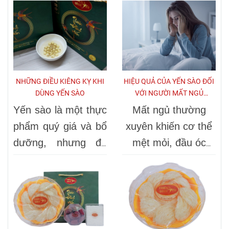
NHỮNG ĐIỀU KIÊNG KỴ KHI
HIỆU QUẢ CỦA YẾN SÀO ĐỐI
DÙNG YẾN SÀO
VỚI NGƯỜI MẤT NGỦ
THƯỜNG XUYÊN
Yến sào là một thực
Mất ngủ thường
phẩm quý giá và bổ
xuyên khiến cơ thể
dưỡng, nhưng để
mệt mỏi, đầu óc
phát huy tối đa công
căng thẳng, dễ bị
dụng và tránh tác
cáu gắt. Nhiều
dụng phụ, bạn cần
người đã tìm đến
lưu ý một số điều
Yến sào như một
kiêng kỵ khi sử
giải pháp để bồi bổ